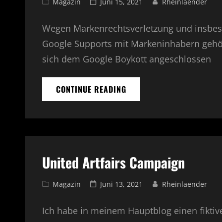
Cat
Magazin
Posted
Juni 15, 2021
Rheinlaender
Links
on
Wegen Markenrechtsverletzung und insb
Google Supports mit Markeninhabern gehör
sich dem Google Boykott angeschlossen
CONTINUE READING
EINFACH
NUR
SCHLECHT
–
SIND
SUCHMASCHINEN
NOCH
United Artfairs Campaign
RELEVANT?
Cat
Magazin
Posted
Juni 13, 2021
Rheinlaender
Links
on
Ich habe in meinem Hauptblog einen fiktive