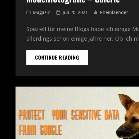
Cat
Magazin
Posted
Juli 20, 2021
Rheinlaender
Links
on
Speziell für meine Blogs habe ich einige Mo
allerdings schon einige Jahre her. Ob ich 
CONTINUE READING
MODELLFOTOGRAFIE
–
GALERIE