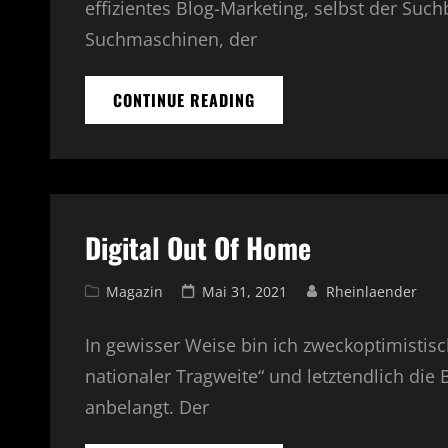
effizientes Blog-Marketing, selbst der Such
Suchmaschinen, der
CONTINUE READING
UNITED
ARTFAIRS
CAMPAIGN
Digital Out Of Home
Cat
Magazin
Posted
Mai 31, 2021
Rheinlaender
Links
on
In gewisser Weise bin ich zweckoptimistisc
nationaler Tragweite“ und letztendlich die 
anbelangt. Der