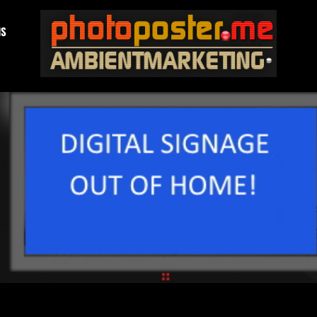
NS
PHOTOPOSTER®.ME
Domain For Sale!