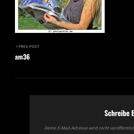
Beitragsnavigation
PREV POST
Previous
am36
Post
Schreibe 
Deine E-Mail-Adresse wird nicht veröffentlic