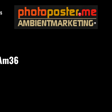
NS
PHOTOPOSTER®.ME
Domain For Sale!
Am36